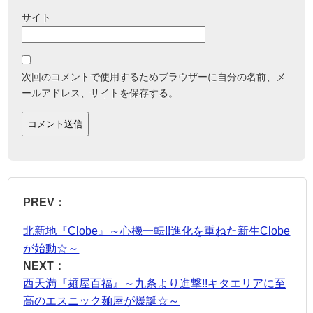
サイト
次回のコメントで使用するためブラウザーに自分の名前、メ
ールアドレス、サイトを保存する。
PREV：
北新地『Clobe』～心機一転!!進化を重ねた新生Clobe
が始動☆～
NEXT：
西天満『麺屋百福』～九条より進撃!!キタエリアに至
高のエスニック麺屋が爆誕☆～