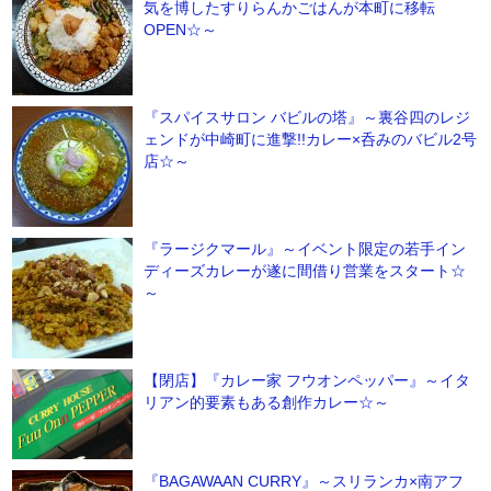
気を博したすりらんかごはんが本町に移転
OPEN☆～
『スパイスサロン バビルの塔』～裏谷四のレジ
ェンドが中崎町に進撃!!カレー×呑みのバビル2号
店☆～
『ラージクマール』～イベント限定の若手イン
ディーズカレーが遂に間借り営業をスタート☆
～
【閉店】『カレー家 フウオンペッパー』～イタ
リアン的要素もある創作カレー☆～
『BAGAWAAN CURRY』～スリランカ×南アフ