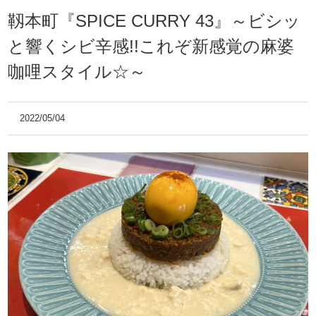
靱本町『SPICE CURRY 43』～ビシッ
と響くシビ辛感!!これぞ新感覚の麻婆
咖哩スタイル☆～
2022/05/04