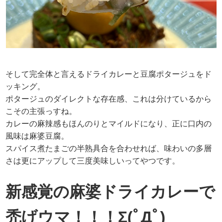
そして完全体と言えるドライカレーと豆腐ポタージュをド
ッキング。
ポタージュのダイレクトな存在感、これは分けているから
こその主張っすね。
カレーの麻辣感もほんのりとマイルドになり、正に口内の
風味は麻婆豆腐。
スパイス煮たまごの半熟具合を合わせれば、味わいの多層
さは更にアップして三度美味しいってやつです。
新感覚の麻婆ドライカレーで
禿げウマ！！！Σ(ﾟДﾟ)