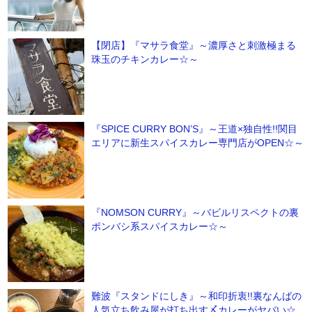
【閉店】『マサラ食堂』～濃厚さと刺激極まる
珠玉のチキンカレー☆～
『SPICE CURRY BON’S』～王道×独自性!!関目
エリアに新生スパイスカレー専門店がOPEN☆～
『NOMSON CURRY』～バビルリスペクトの裏
ポンバシ系スパイスカレー☆～
難波『スタンドにしき』～和印折衷!!裏なんばの
人気立ち飲み屋が打ち出す〆カレーがヤバい☆