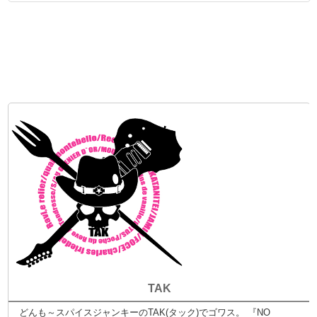
TAK
どんも～スパイスジャンキーのTAK(タック)でゴワス。 『NO