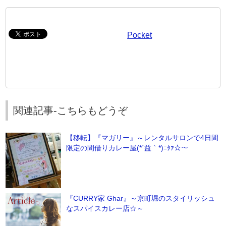
Pocket
関連記事-こちらもどうぞ
【移転】『マガリー』～レンタルサロンで4日間
限定の間借りカレー屋(*´益｀*)ﾆﾀｧ☆～
『CURRY家 Ghar』～京町堀のスタイリッシュ
なスパイスカレー店☆～