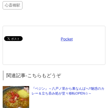
心斎橋駅
Pocket
関連記事-こちらもどうぞ
『ベジン』～八戸ノ里から裏なんばへ!!魅惑のカ
レー＆立ち呑み処が堂々移転OPEN☆～