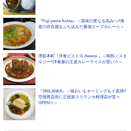
『Fuji-yama Kohta』～旨味の更なる高みへ!!海
老の存在感をぶち込んだ最強スープカレー☆～
堺筋本町『洋食ビストロ Awano.』～昭和ノスタ
ルジー!!洋食屋の王道カレーライスが旨い☆～
『SRILANKA』～味わいもネーミングもド直球!!
空堀商店街に正統派スリランカ料理店が堂々
OPEN☆～