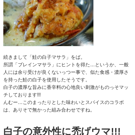
続きまして「鮭の白子マサラ」をば。
所謂「ブレインマサラ」にヒントを得た…というか、一般
人には余り受けが良くないっつー事で、似た食感・濃厚さ
を持った鮭の白子を使用したそうです。
白子の濃厚な旨みに香辛料の心地良い刺激がものっそマッ
チしております!!!
んむー…このまったりとした味わいとスパイスのコラボ
は、ありそで無かった組み合わせですね。
白子の意外性に禿げウマ!!!