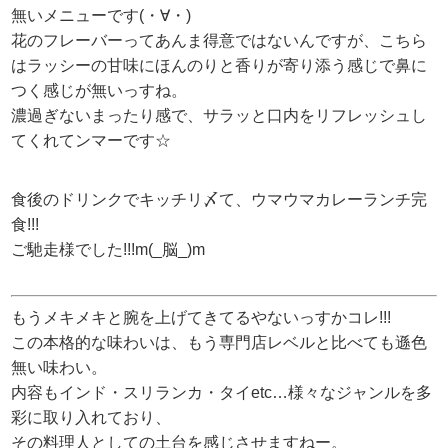
無いメニューです(・∀・)
花のフレーバーってあんま得意ではないんですが、こちら
はラッシーの甘味にほんのりと香りが寄り添う感じで鼻に
つく感じが無いっすね。
濃過ぎないまったり感で、サラッと口内をリフレッシュし
てくれてンマーです☆
食後のドリンクでキッチリ〆て、ウマウマカレーランチ完
食!!!
ご馳走様でした!!!m(_脳_)m
もうメキメキと腕を上げてきてるやないっすかコレ!!!
この本格的な味わいは、もう専門店レベルと比べても遜色
無い味わい。
内容もインド・スリランカ・タイetc…様々なジャンルを多
彩に取り入れており、
その料理人としての土台を感じさせますねー。