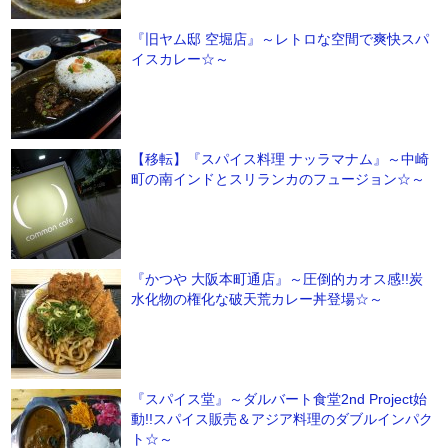
『旧ヤム邸 空堀店』～レトロな空間で爽快スパ
イスカレー☆～
【移転】『スパイス料理 ナッラマナム』～中崎
町の南インドとスリランカのフュージョン☆～
『かつや 大阪本町通店』～圧倒的カオス感!!炭
水化物の権化な破天荒カレー丼登場☆～
『スパイス堂』～ダルバート食堂2nd Project始
動!!スパイス販売＆アジア料理のダブルインパク
ト☆～