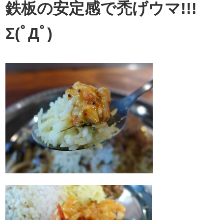
鉄板の安定感で禿げウマ!!!
Σ(ﾟДﾟ)