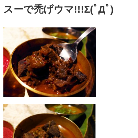
スーで禿げウマ!!!Σ(ﾟДﾟ)