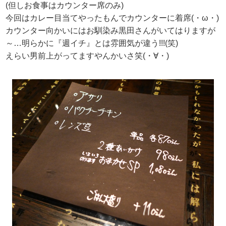
(但しお食事はカウンター席のみ)
今回はカレー目当てやったもんでカウンターに着席(・ω・)
カウンター向かいにはお馴染み黒田さんがいてはりますが
～…明らかに『週イチ』とは雰囲気が違う!!!(笑)
えらい男前上がってますやんかいさ笑(・∀・)