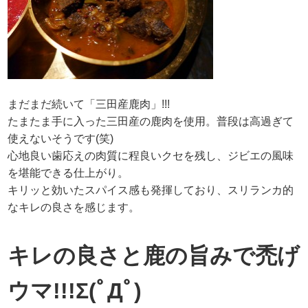
まだまだ続いて「三田産鹿肉」!!!
たまたま手に入った三田産の鹿肉を使用。普段は高過ぎて
使えないそうです(笑)
心地良い歯応えの肉質に程良いクセを残し、ジビエの風味
を堪能できる仕上がり。
キリッと効いたスパイス感も発揮しており、スリランカ的
なキレの良さを感じます。
キレの良さと鹿の旨みで禿げ
ウマ!!!Σ(ﾟДﾟ)