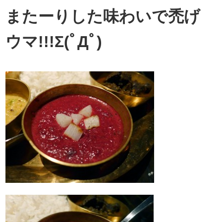
またーりした味わいで禿げ
ウマ!!!Σ(ﾟДﾟ)