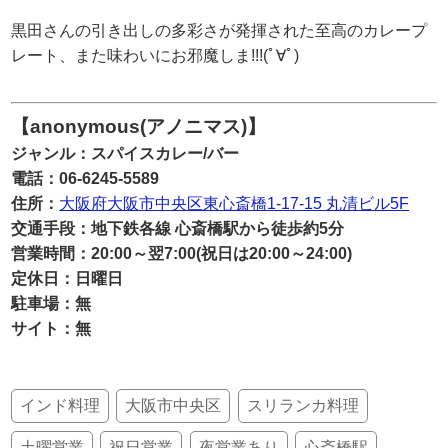
黒田さんの引き出しの多彩さが発揮された至高のカレープ
レート、また味わいにお邪魔しま!!!(ﾟ∀ﾟ)
【anonymous(アノニマス)】
ジャンル：スパイスカレー/バー
電話：06-6245-5589
住所：
大阪府大阪市中央区東心斎橋1-17-15 丸清ビル5F
交通手段：地下鉄各線 心斎橋駅から徒歩約5分
営業時間：20:00～翌7:00(祝日は20:00～24:00)
定休日：日曜日
駐車場：無
サイト：無
インド料理
大阪市中央区
スリランカ料理
土曜営業
祝日営業
夜営業あり
心斎橋駅