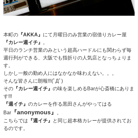
本町の
『AKKA』
にて月曜日のみ営業の宿借りカレー屋
『カレー週イチ』
。
平日のランチ営業のみという超高ハードルにも関わらず毎
週行列ができる、大阪でも指折りの人気店となっちょりま
す。
しかし一般の勤め人にはなかなか味わえない。。。
そんな皆さんに朗報!!!(ﾟДﾟ)
その
『カレー週イチ』
の味を楽しめるBarが心斎橋にありま
す!!!
『週イチ』
のカレーを作る黒田さんがやってはる
『anonymous』
Bar
。
こちらでは
『週イチ』
と同じ超本格カレーが提供されてお
るのです。