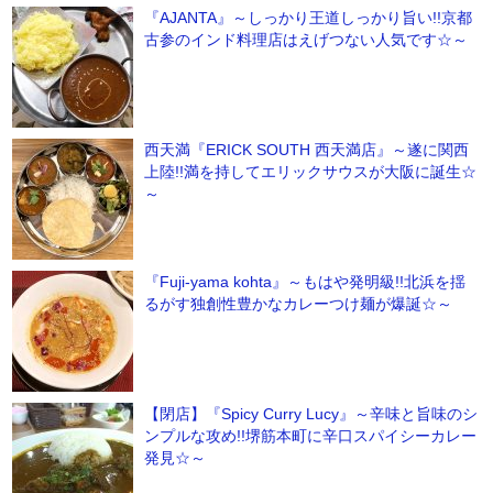
『AJANTA』～しっかり王道しっかり旨い!!京都
古参のインド料理店はえげつない人気です☆～
西天満『ERICK SOUTH 西天満店』～遂に関西
上陸!!満を持してエリックサウスが大阪に誕生☆
～
『Fuji-yama kohta』～もはや発明級!!北浜を揺
るがす独創性豊かなカレーつけ麺が爆誕☆～
【閉店】『Spicy Curry Lucy』～辛味と旨味のシ
ンプルな攻め!!堺筋本町に辛口スパイシーカレー
発見☆～