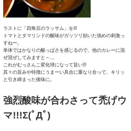
ラストに「四角豆のラッサム」を!!!
トマトとタマリンドの酸味がガッツリ効いた強めの刺激っ
すねー。
単体ではかなりの酸っぱさを感じるので、他のカレーに混
ぜ混ぜしてみますと～…
これがむっさんこ変化球になって旨い!!!
其々の旨みや特徴にうまーい具合に重なり合って、キリッ
と引き締まった後味に。
強烈酸味が合わさって禿げウ
マ!!!Σ(ﾟДﾟ)