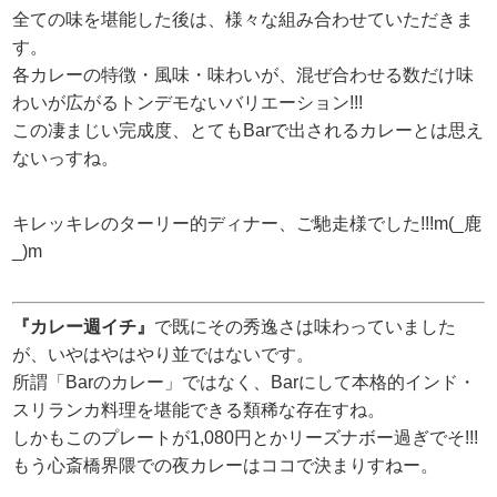
全ての味を堪能した後は、様々な組み合わせていただきま
す。
各カレーの特徴・風味・味わいが、混ぜ合わせる数だけ味
わいが広がるトンデモないバリエーション!!!
この凄まじい完成度、とてもBarで出されるカレーとは思え
ないっすね。
キレッキレのターリー的ディナー、ご馳走様でした!!!m(_鹿
_)m
『カレー週イチ』
で既にその秀逸さは味わっていました
が、いやはやはやり並ではないです。
所謂「Barのカレー」ではなく、Barにして本格的インド・
スリランカ料理を堪能できる類稀な存在すね。
しかもこのプレートが1,080円とかリーズナボー過ぎでそ!!!
もう心斎橋界隈での夜カレーはココで決まりすねー。