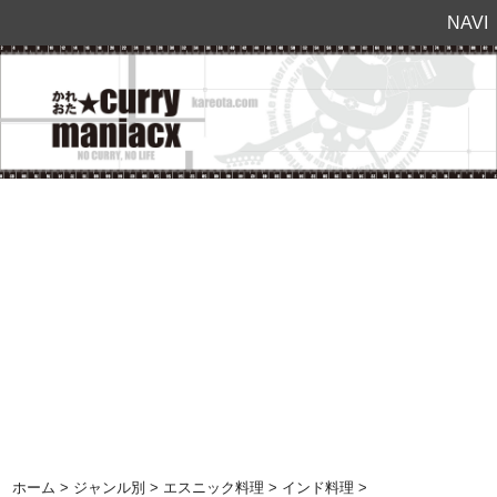
NAVI
ホーム
>
ジャンル別
>
エスニック料理
>
インド料理
>