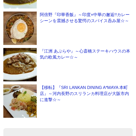
阿倍野『印華香飯』～印度×中華の邂逅!!カレー
シーンを震撼させる驚愕のスパイス呑み屋☆～
『江洲 あぶらや』～心斎橋ステーキハウスの本
気の欧風カレー☆～
【移転】『SRI LANKAN DINING A*MAYA 本町
店』～河内長野のスリランカ料理店が大阪市内
に進撃☆～