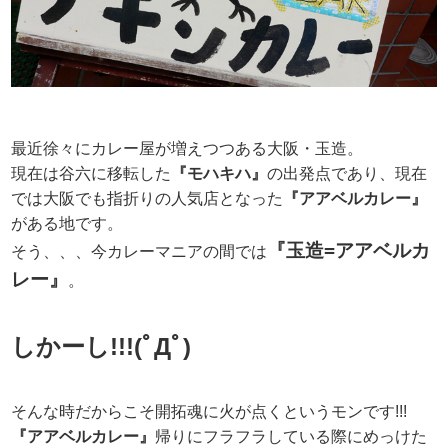
最近徐々にカレー屋が増えつつある大阪・玉造。
現在は谷六に移転した
『モハキハ』
の出発点であり、現在
では大阪でも指折りの人気店となった
『アアベルカレー』
がある地です。
『玉造=アアベルカ
そう、、、今カレーマニアの間では
レー』
。
しかーし!!!(ﾟДﾟ)
そんな時だからこそ開拓魂に火が点くというモンです!!!
『アアベルカレー』
帰りにフラフラしている際にめっけた