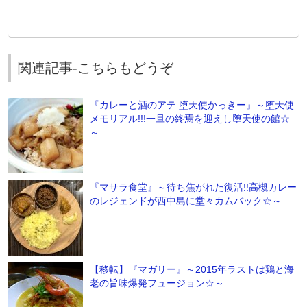
関連記事-こちらもどうぞ
『カレーと酒のアテ 堕天使かっきー』～堕天使
メモリアル!!!一旦の終焉を迎えし堕天使の館☆
～
『マサラ食堂』～待ち焦がれた復活!!高槻カレー
のレジェンドが西中島に堂々カムバック☆～
【移転】『マガリー』～2015年ラストは鶏と海
老の旨味爆発フュージョン☆～