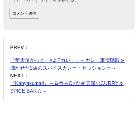
PREV：
『堕天使かっきー×よPカレー』～カレー事情聴取を
沸かせた2店のスパイスカレー・セッション☆～
NEXT：
『Kanyakumari』～昼呑みOKな南天満のCURRY＆
SPICE BAR☆～