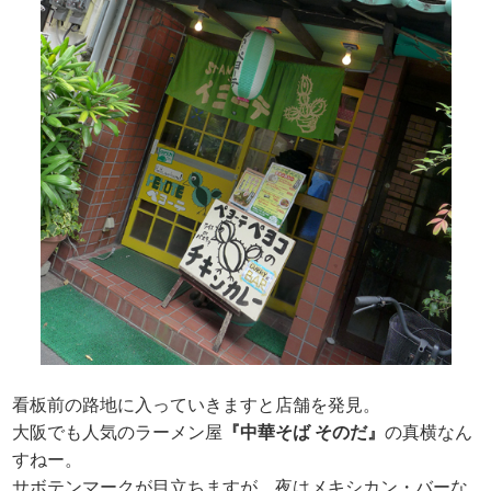
看板前の路地に入っていきますと店舗を発見。
大阪でも人気のラーメン屋
『中華そば そのだ』
の真横なん
すねー。
サボテンマークが目立ちますが、夜はメキシカン・バーな