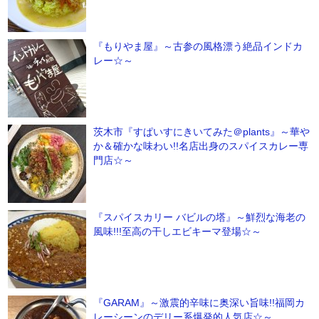
『もりやま屋』～古参の風格漂う絶品インドカ
レー☆～
茨木市『すぱいすにきいてみた＠plants』～華や
か＆確かな味わい!!名店出身のスパイスカレー専
門店☆～
『スパイスカリー バビルの塔』～鮮烈な海老の
風味!!!至高の干しエビキーマ登場☆～
『GARAM』～激震的辛味に奥深い旨味!!福岡カ
レーシーンのデリー系爆発的人気店☆～