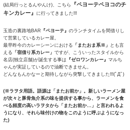
『ペヨーテペヨコのチ
(結局行っとるんやんけ)、こちら
キンカレー』
に行ってきました!!!
玉造の裏路地BAR
『ペヨーテ』
のランチタイムを間借りし
て営業しているカレー屋。
最早昨今のカレーシーンにおける
「またおま系※」
とも言
える
「宿借り系カレー」
ですが、こういったスタイルから
名店(独立店舗)が誕生する事は
『ゼロワンカレー』
マルち
ゃんが実証しているので油断できません。
どんなもんかなーと期待しながら突撃してきました!!!(ﾟДﾟ)
(※ラヲタ用語。語源は「またお前か」。新しいラーメン屋
が次々と豚骨魚介系の味を提供する事から、ラーメンを食
べる頻度の高いラヲタから「またお前か…」と言われるよ
うになり、それら味付けの物をこのように呼ぶようになっ
た)