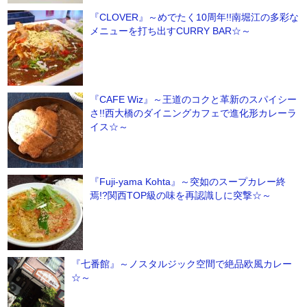
『CLOVER』～めでたく10周年!!南堀江の多彩な
メニューを打ち出すCURRY BAR☆～
『CAFE Wiz』～王道のコクと革新のスパイシー
さ!!西大橋のダイニングカフェで進化形カレーラ
イス☆～
『Fuji-yama Kohta』～突如のスープカレー終
焉!?関西TOP級の味を再認識しに突撃☆～
『七番館』～ノスタルジック空間で絶品欧風カレー
☆～