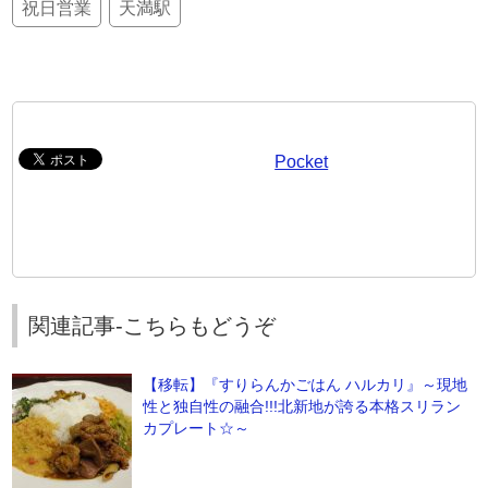
祝日営業
天満駅
Pocket
関連記事-こちらもどうぞ
【移転】『すりらんかごはん ハルカリ』～現地
性と独自性の融合!!!北新地が誇る本格スリラン
カプレート☆～