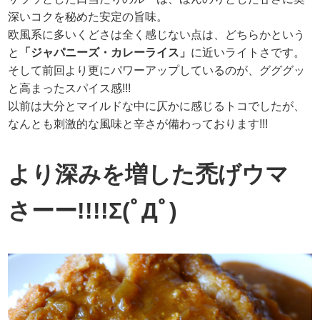
深いコクを秘めた安定の旨味。
欧風系に多いくどさは全く感じない点は、どちらかという
と
「ジャパニーズ・カレーライス」
に近いライトさです。
そして前回より更にパワーアップしているのが、グググッ
と高まったスパイス感!!!
以前は大分とマイルドな中に仄かに感じるトコでしたが、
なんとも刺激的な風味と辛さが備わっております!!!
より深みを増した禿げウマ
さーー!!!!Σ(ﾟДﾟ)