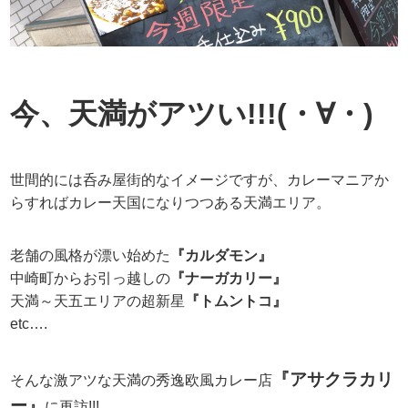
今、天満がアツい!!!(・∀・)
世間的には呑み屋街的なイメージですが、カレーマニアか
らすればカレー天国になりつつある天満エリア。
老舗の風格が漂い始めた
『カルダモン』
中崎町からお引っ越しの
『ナーガカリー』
天満～天五エリアの超新星
『トムントコ』
etc….
『アサクラカリ
そんな激アツな天満の秀逸欧風カレー店
ー』
に再訪!!!