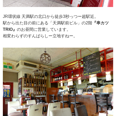
JR環状線 天満駅の北口から徒歩3秒っつー超駅近。
駅から出た目の前にある「天満駅前ビル」の2階
『串カツ
TRIO』
のお昼間に営業しています。
相変わらずのすんばらしー立地すねー。