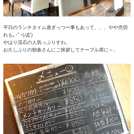
平日のランチタイム過ぎっつー事もあって、、、やや売切
れも｡･ﾟ･(ﾉД`)
やはり流石の人気っぷりすわ。
お久しぶりの朝倉さんにご挨拶してテーブル席に～。