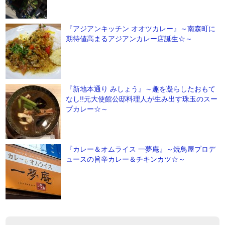
『アジアンキッチン オオツカレー』～南森町に
期待値高まるアジアンカレー店誕生☆～
『新地本通り みしょう』～趣を凝らしたおもて
なし!!元大使館公邸料理人が生み出す珠玉のスー
プカレー☆～
『カレー＆オムライス 一夢庵』～焼鳥屋プロデ
ュースの旨辛カレー＆チキンカツ☆～