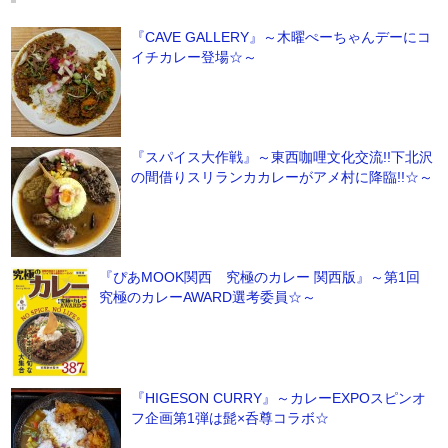
『CAVE GALLERY』～木曜ぺーちゃんデーにコ
イチカレー登場☆～
『スパイス大作戦』～東西咖哩文化交流!!下北沢
の間借りスリランカカレーがアメ村に降臨!!☆～
『ぴあMOOK関西 究極のカレー 関西版』～第1回
究極のカレーAWARD選考委員☆～
『HIGESON CURRY』～カレーEXPOスピンオ
フ企画第1弾は髭×呑尊コラボ☆