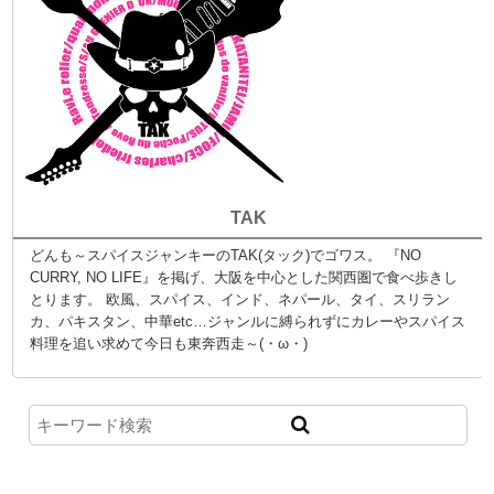
TAK
どんも～スパイスジャンキーのTAK(タック)でゴワス。 『NO
CURRY, NO LIFE』を掲げ、大阪を中心とした関西圏で食べ歩きし
とります。 欧風、スパイス、インド、ネパール、タイ、スリラン
カ、パキスタン、中華etc…ジャンルに縛られずにカレーやスパイス
料理を追い求めて今日も東奔西走～(・ω・)