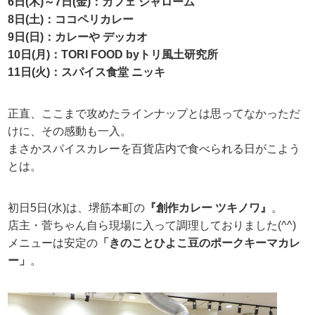
6日(木)～7日(金)：カフェ シャローム
8日(土)：ココペリカレー
9日(日)：カレーや デッカオ
10日(月)：TORI FOOD byトリ風土研究所
11日(火)：スパイス食堂 ニッキ
正直、ここまで攻めたラインナップとは思ってなかっただ
けに、その感動も一入。
まさかスパイスカレーを百貨店内で食べられる日がこよう
とは。
初日5日(水)は、堺筋本町の
『創作カレー ツキノワ』
。
店主・菅ちゃん自ら現場に入って調理しておりました(^^)
メニューは安定の
「きのことひよこ豆のポークキーマカレ
ー」
。