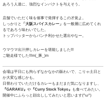
あろう人達に、強烈なインパクトを与えそう。
店舗でいただく味を催事で発揮するこの才覚よ。
しっかりと
「大阪スパイスカレー」
を一般層に広めてくれ
るであろう味わいでした。
トップバッターからパンチ利かせた選出やなー。
ウマウマ出汁押しカレーを堪能しました!!!
ご馳走様でした!!!m(_豚_)m
会場は平日にも拘らずなかなかの賑わいで、こりゃ土日と
か大変な感じかも。
日替わりでいただけるカレーもまだまだ気になりますし、
『GARAKU』
や
『Curry Stock Tokyo』
も食べてみたい。
開催中にふらっと顔出ししてみたいと思います(^ω^)