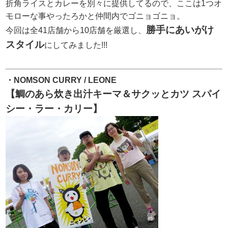
折角ライスとカレーを別々に提供してるので、ここは1つオ
モローな事やったろかと仲間内でゴニョゴニョ。
勝手にあいがけ
今回は全41店舗から10店舗を厳選し、
スタイル
にしてみました!!!
・NOMSON CURRY / LEONE
【鯛のあら炊き出汁キーマ＆サクッとカツ スパイ
シー・ラー・カリー】