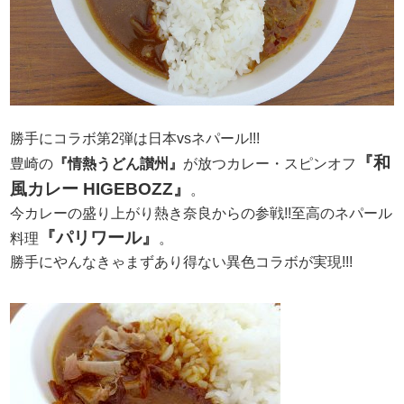
勝手にコラボ第2弾は日本vsネパール!!!
『和
豊崎の
『情熱うどん讃州』
が放つカレー・スピンオフ
風カレー HIGEBOZZ』
。
今カレーの盛り上がり熱き奈良からの参戦!!至高のネパール
『パリワール』
料理
。
勝手にやんなきゃまずあり得ない異色コラボが実現!!!