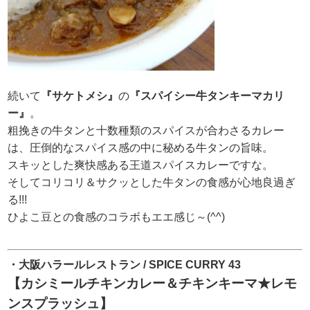
続いて
『サケトメシ』
の
『スパイシー牛タンキーマカリ
ー』
。
粗挽きの牛タンと十数種類のスパイスが合わさるカレー
は、圧倒的なスパイス感の中に秘める牛タンの旨味。
スキッとした爽快感ある王道スパイスカレーですな。
そしてコリコリ＆サクッとした牛タンの食感が心地良過ぎ
る!!!
ひよこ豆との食感のコラボもエエ感じ～(^^)
・大阪ハラールレストラン / SPICE CURRY 43
【カシミールチキンカレー＆チキンキーマ★レモ
ンスプラッシュ】