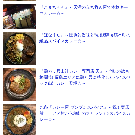
『こまちゃん』～天満の立ち呑み屋で本格キー
マカレー☆～
『ほなまた』～圧倒的旨味と現地感!!堺筋本町の
絶品スパイスカレー☆～
『鶏ガラ貝出汁カレー専門店 天』～旨味の総合
格闘技!!福島エリアに鶏と貝に特化したハイスペ
ック出汁カレー登場☆～
九条『カレー屋 ブンブンスパイス』～祝！実店
舗！！アメ村から移転のスリランカ×スパイスカ
レー☆～