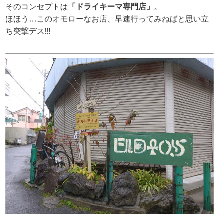
そのコンセプトは
「ドライキーマ専門店」
。
ほほう…このオモローなお店、早速行ってみねばと思い立
ち突撃デス!!!