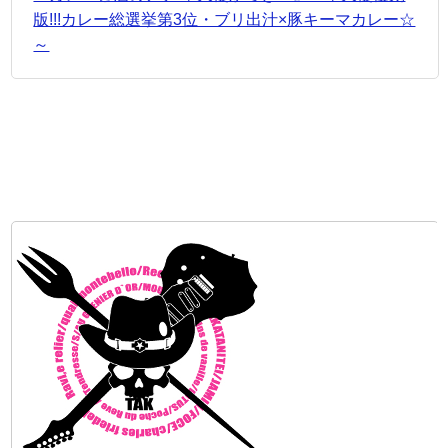
版!!!カレー総選挙第3位・ブリ出汁×豚キーマカレー☆
～