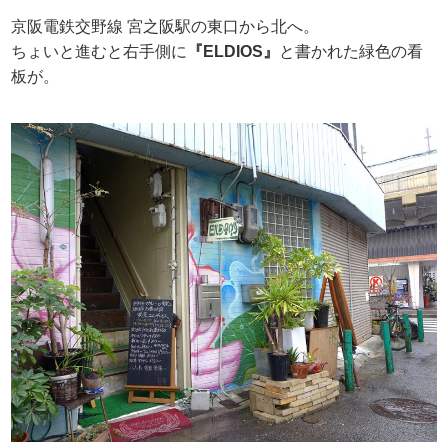
京阪電鉄交野線 宮之阪駅の東口から北へ。
ちょいと進むと右手側に
『ELDIOS』
と書かれた緑色の看
板が。