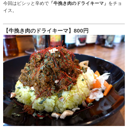
今回はビシッと辛めで
「牛挽き肉のドライキーマ」
をチョ
イス。
【牛挽き肉のドライキーマ】800円