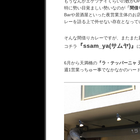
もうなんかエゲツナイくらいの数がO
特に勢い目覚ましい勢いなのが
「間借
Barや居酒屋といった夜営業主体の
レーを語る上で外せない存在となって
そんな間借りカレーですが、またまた
『ssam_ya(サムヤ)』
コチラ
6月から天満橋の
『ラ・テッパーニャ 
週1営業っちゅー事でなかなかのハード