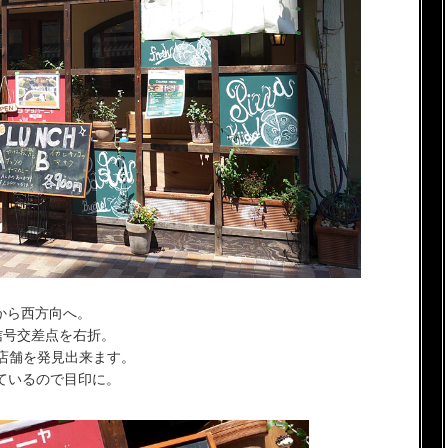
から西方向へ。
信号交差点を右折。
店舗を発見出来ます。
ているので目印に。