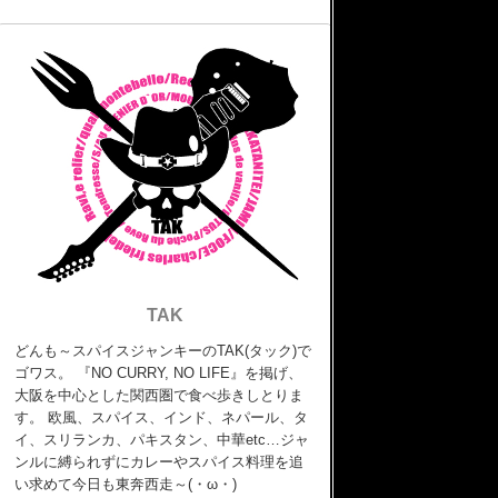
TAK
どんも～スパイスジャンキーのTAK(タック)で
ゴワス。 『NO CURRY, NO LIFE』を掲げ、
大阪を中心とした関西圏で食べ歩きしとりま
す。 欧風、スパイス、インド、ネパール、タ
イ、スリランカ、パキスタン、中華etc…ジャ
ンルに縛られずにカレーやスパイス料理を追
い求めて今日も東奔西走～(・ω・)