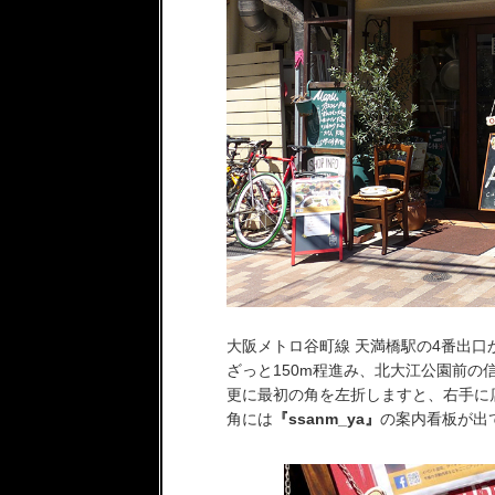
大阪メトロ谷町線 天満橋駅の4番出口
ざっと150m程進み、北大江公園前の
更に最初の角を左折しますと、右手に
角には
『ssanm_ya』
の案内看板が出