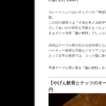
カレーメニューはレギュラーの
「やげ
類。
この日の週替りは
「イカとキノコのマ
そしてあいがけ対応も可能となっちょ
まぁそりゃ当然
「あいがけ」
でしょとば
店内はテーブル席が広がる全50席と
パーティー使用も可能なイタリアンなだ
入って左手の厨房では、コック服に身
早速テーブル席に着き
「あいがけ」
を
【やげん軟骨とナッツのキー
円