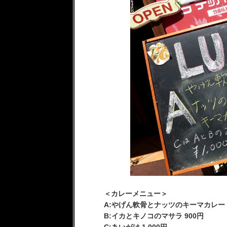
＜カレーメニュー＞
A:やげん軟骨とナッツのキーマカレー 
B:イカとキノコのマサラ 900円
C:あいがけ 1,000円