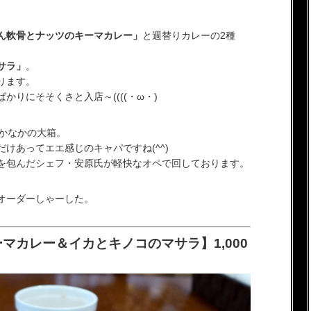
ん軟骨とナッツのキーマカレー」
と週替りカレーの2種
サラ」
。
ります。
かりにそそくさと入店～((((・ω・)
なかなかの大箱。
けあってエエ感じのキャパですね(^^)
を包んだシェフ・安原氏が軽快なオペで回しております。
オーダーしゃーした。
マカレー＆イカとキノコのマサラ】1,000