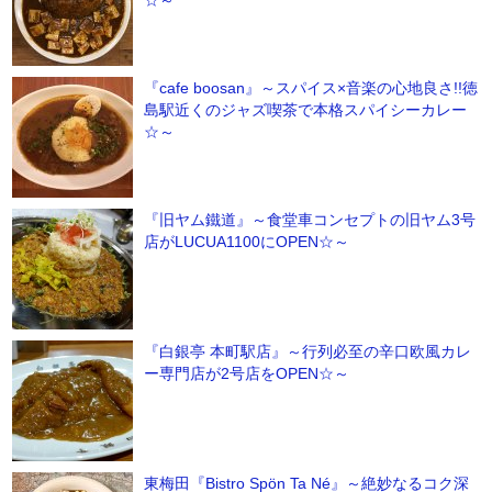
☆～
『cafe boosan』～スパイス×音楽の心地良さ!!徳
島駅近くのジャズ喫茶で本格スパイシーカレー
☆～
『旧ヤム鐵道』～食堂車コンセプトの旧ヤム3号
店がLUCUA1100にOPEN☆～
『白銀亭 本町駅店』～行列必至の辛口欧風カレ
ー専門店が2号店をOPEN☆～
東梅田『Bistro Spön Ta Né』～絶妙なるコク深