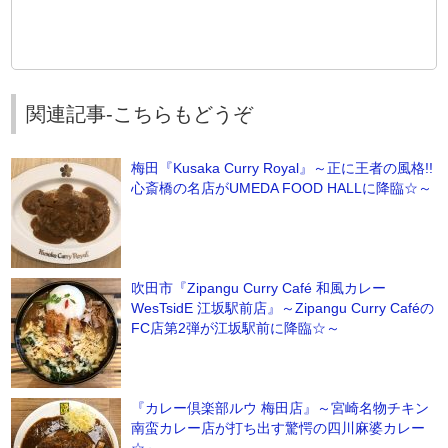
関連記事-こちらもどうぞ
梅田『Kusaka Curry Royal』～正に王者の風格!!
心斎橋の名店がUMEDA FOOD HALLに降臨☆～
吹田市『Zipangu Curry Café 和風カレー
WesTsidE 江坂駅前店』～Zipangu Curry Caféの
FC店第2弾が江坂駅前に降臨☆～
『カレー倶楽部ルウ 梅田店』～宮崎名物チキン
南蛮カレー店が打ち出す驚愕の四川麻婆カレー