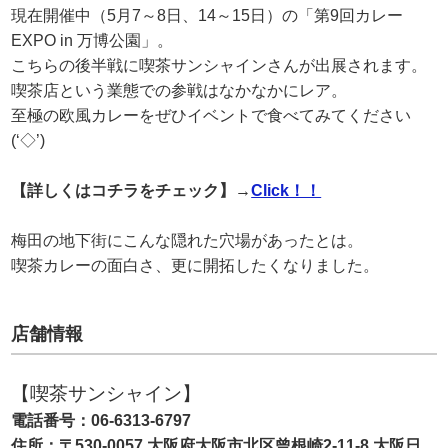
現在開催中（5月7～8日、14～15日）の「第9回カレー
EXPO in 万博公園」。
こちらの後半戦に喫茶サンシャインさんが出展されます。
喫茶店という業態での参戦はなかなかにレア。
至極の欧風カレーをぜひイベントで食べてみてください
(‘◇’)ゞ
【詳しくはコチラをチェック】→
Click！！
梅田の地下街にこんな隠れた穴場があったとは。
喫茶カレーの面白さ、更に開拓したくなりました。
店舗情報
【喫茶サンシャイン】
電話番号：06-6313-6797
住所：〒530-0057 大阪府大阪市北区曾根崎2-11-8 大阪日