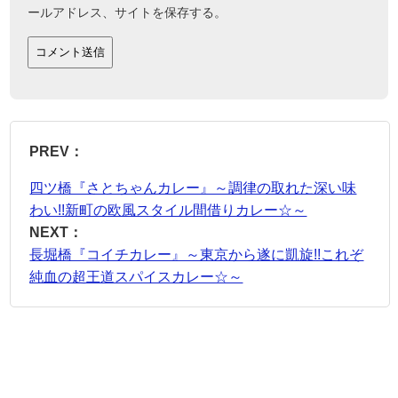
ールアドレス、サイトを保存する。
PREV：
四ツ橋『さとちゃんカレー』～調律の取れた深い味
わい!!新町の欧風スタイル間借りカレー☆～
NEXT：
長堀橋『コイチカレー』～東京から遂に凱旋!!これぞ
純血の超王道スパイスカレー☆～