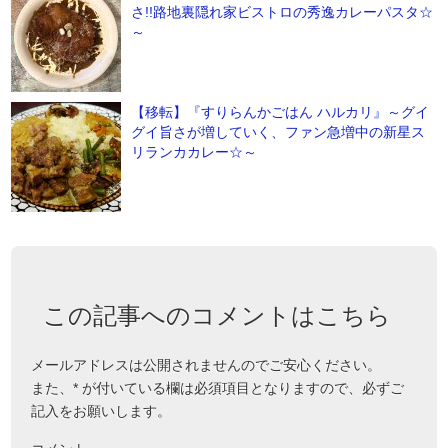
さ!!路地裏隠れ家ビストロの秀逸カレーパスタ☆
～
【移転】『すりらんかごはん ハルカリ』～グイ
グイ旨さが増していく、ファン急増中の新星ス
リランカカレー☆～
この記事へのコメントはこちら
メールアドレスは公開されませんのでご安心ください。
また、
*
が付いている欄は必須項目となりますので、必ずご
記入をお願いします。